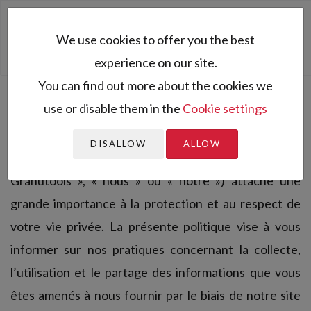
Toggl
We use cookies to offer you the best
naviga
experience on our site.
You can find out more about the cookies we
use or disable them in the
Cookie settings
Politique de confidentialité
DISALLOW
ALLOW
La société Granutools (ci-après dénommée «
Granutools », « nous » ou « notre ») attache une
grande importance à la protection et au respect de
votre vie privée. La présente politique vise à vous
informer sur nos pratiques concernant la collecte,
l’utilisation et le partage des informations que vous
êtes amenés à nous fournir par le biais de notre site