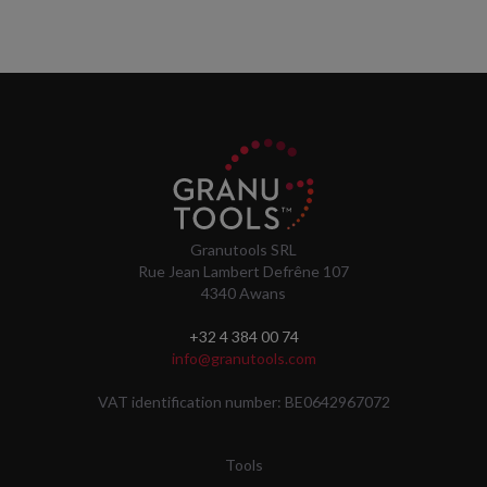
Granutools SRL
Rue Jean Lambert Defrêne 107
4340 Awans
+32 4 384 00 74
info@granutools.com
VAT identification number: BE0642967072
Tools